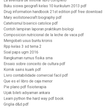
La aventura de innovar libro completo
Buku siswa geografi kelas 10 kurikulum 2013 pdf
Drug information handbook 21st edition pdf free download
Mary wollstonecraft biography pdf
Catehismul bisericii catolice pdf
Contoh lampiran laporan praktikum biologi
Composicion nutricional de la leche de vaca pdf
Mengobati usus buntu kronis
Rpp kelas 3 sd tema 2
Soal paps ugm 2016
Rangkuman rumus fisika sma
Ensaio sobre conceito de cultura pdf
Komik sains kuark pdf
Livro contabilidade comercial facil pdf
Que es el libro de caja menor
Pie plano pdf fisioterapia
Uçak bileti adıyaman ankara
Learn python the hard way pdf book
Griglia d&d pdf