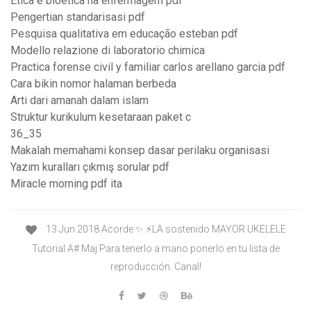
Ética e bioética na enfermagem pdf
Pengertian standarisasi pdf
Pesquisa qualitativa em educação esteban pdf
Modello relazione di laboratorio chimica
Practica forense civil y familiar carlos arellano garcia pdf
Cara bikin nomor halaman berbeda
Arti dari amanah dalam islam
Struktur kurikulum kesetaraan paket c
36_35
Makalah memahami konsep dasar perilaku organisasi
Yazım kuralları çıkmış sorular pdf
Miracle morning pdf ita
13 Jun 2018 Acorde ✨ ⚡️LA sostenido MAYOR UKELELE
Tutorial A# Maj Para tenerlo a mano ponerlo en tu lista de
reproducción. Canal!