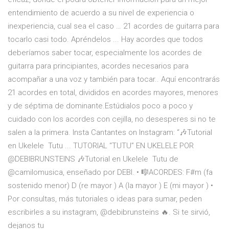
entendimiento de acuerdo a su nivel de experiencia o
inexperiencia, cual sea el caso … 21 acordes de guitarra para
tocarlo casi todo. Apréndelos ... Hay acordes que todos
deberíamos saber tocar, especialmente los acordes de
guitarra para principiantes, acordes necesarios para
acompañar a una voz y también para tocar.. Aquí encontrarás
21 acordes en total, divididos en acordes mayores, menores
y de séptima de dominante.Estúdialos poco a poco y
cuidado con los acordes con cejilla, no desesperes si no te
salen a la primera. Insta Cantantes on Instagram: “🎶Tutorial
en Ukelele ️ Tutu ... TUTORIAL “TUTU” EN UKELELE POR
@DEBIBRUNSTEINS 🎶Tutorial en Ukelele ️ Tutu de
@camilomusica, enseñado por DEBI. • 🎼ACORDES: F#m (fa
sostenido menor) D (re mayor ) A (la mayor ) E (mi mayor ) •
Por consultas, más tutoriales o ideas para sumar, peden
escribirles a su instagram, @debibrunsteins 🔥. Si te sirvió,
dejanos tu