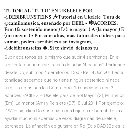
TUTORIAL “TUTU” EN UKELELE POR
@DEBIBRUNSTEINS 🎶Tutorial en Ukelele ️ Tutu de
@camilomusica, enseñado por DEBI. • 🎼ACORDES:
F#m (fa sostenido menor) D (re mayor ) A (la mayor ) E
(mi mayor ) • Por consultas, más tutoriales o ideas para
sumar, peden escribirles a su instagram,
@debibrunsteins 🔥. Si te sirvió, dejanos tu
Subir dos tonos es lo mismo que subir 4 semitonos. En el
siguiente esquema se trataría de subir “4 casillas”. Partiendo
desde Do, subimos 4 semitonos: Do# - Re 4 Jun 2014 esta
tonalidad sabemos que no tiene ningún sostenido ni nada
raro, las notas son las Cómo tocar 10 canciones con 3
acordes FÁCILES – Ukelele para de Sol Mayor (G), Mi menor
(Em), La menor (Am) y Re siete (D7). 8 Jul 2011 Por ejemplo:
C#/Db significa Do sostenido con bajo en re bemol. Te va a
ayudar mucho si además de esos diagramas de ukelele,
aprendes La afinación de guitarra en Re (D) o DADGBe es la