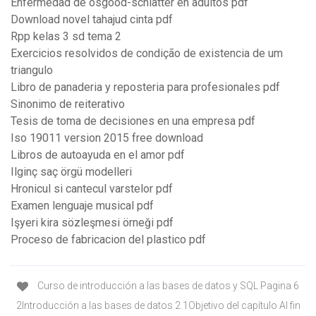
Enfermedad de osgood-schlatter en adultos pdf
Download novel tahajud cinta pdf
Rpp kelas 3 sd tema 2
Exercicios resolvidos de condição de existencia de um
triangulo
Libro de panaderia y reposteria para profesionales pdf
Sinonimo de reiterativo
Tesis de toma de decisiones en una empresa pdf
Iso 19011 version 2015 free download
Libros de autoayuda en el amor pdf
Ilginç saç örgü modelleri
Hronicul si cantecul varstelor pdf
Examen lenguaje musical pdf
Işyeri kira sözleşmesi örneği pdf
Proceso de fabricacion del plastico pdf
Curso de introducción a las bases de datos y SQL Pagina 6
2Introducción a las bases de datos 2.1Objetivo del capítulo Al fin