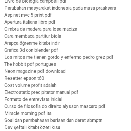
Livro de biologia campbell pdf
Perubahan masyarakat indonesia pada masa praaksara
Asp.net mvc 5 print pdf
Apertura italiana libro pdf
Cimbra de madera para losa maciza
Cara membaca partitur biola
Arapça öğrenme kitabı indir
Grafica 3d con blender pdf
Los mitos me tienen gordo y enfermo pedro grez pdf
The hobbit pdf portugues
Neon magazine pdf download
Resetter epson t60
Cost volume profit adalah
Electrostatic precipitator manual pdf
Formato de entrevista inicial
Curso de filosofia do direito alysson mascaro pdf
Miracle morning pdf ita
Soal dan pembahasan barisan dan deret sbmptn
Dev şeftali kitabı özeti kısa