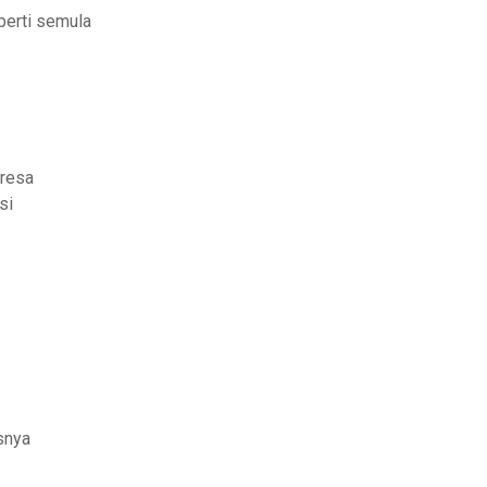
perti semula
presa
si
snya