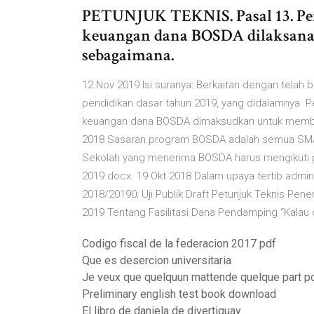
PETUNJUK TEKNIS. Pasal 13. Pe
keuangan dana BOSDA dilaksanak
sebagaimana.
12 Nov 2019 Isi suranya: Berkaitan dengan telah
pendidikan dasar tahun 2019, yang didalamnya 
keuangan dana BOSDA dimaksudkan untuk membe
2018 Sasaran program BOSDA adalah semua SMA/
Sekolah yang menerima BOSDA harus mengikuti 
2019.docx. 19 Okt 2018 Dalam upaya tertib admin
2018/20190; Uji Publik Draft Petunjuk Teknis Pe
2019 Tentang Fasilitasi Dana Pendamping “Kalau 
Codigo fiscal de la federacion 2017 pdf
Que es desercion universitaria
Je veux que quelquun mattende quelque part p
Preliminary english test book download
El libro de daniela de divertiguay