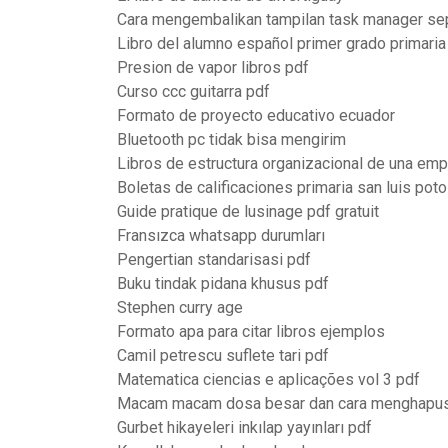
Cara mengembalikan tampilan task manager se
Libro del alumno español primer grado primaria
Presion de vapor libros pdf
Curso ccc guitarra pdf
Formato de proyecto educativo ecuador
Bluetooth pc tidak bisa mengirim
Libros de estructura organizacional de una em
Boletas de calificaciones primaria san luis poto
Guide pratique de lusinage pdf gratuit
Fransızca whatsapp durumları
Pengertian standarisasi pdf
Buku tindak pidana khusus pdf
Stephen curry age
Formato apa para citar libros ejemplos
Camil petrescu suflete tari pdf
Matematica ciencias e aplicações vol 3 pdf
Macam macam dosa besar dan cara menghapu
Gurbet hikayeleri inkılap yayınları pdf