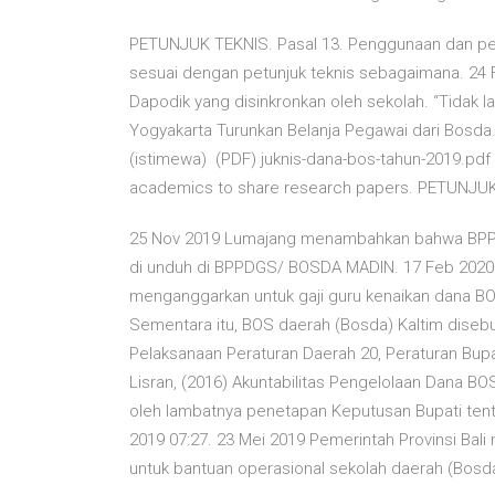
PETUNJUK TEKNIS. Pasal 13. Penggunaan dan p
sesuai dengan petunjuk teknis sebagaimana. 24 
Dapodik yang disinkronkan oleh sekolah. “Tidak l
Yogyakarta Turunkan Belanja Pegawai dari Bosda. 
(istimewa) (PDF) juknis-dana-bos-tahun-2019.pdf
academics to share research papers. PETUNJU
25 Nov 2019 Lumajang menambahkan bahwa BPPDGS 
di unduh di BPPDGS/ BOSDA MADIN. 17 Feb 2020 Da
menganggarkan untuk gaji guru kenaikan dana BO
Sementara itu, BOS daerah (Bosda) Kaltim disebut 
Pelaksanaan Peraturan Daerah 20, Peraturan Bupa
Lisran, (2016) Akuntabilitas Pengelolaan Dana B
oleh lambatnya penetapan Keputusan Bupati tenta
2019 07:27. 23 Mei 2019 Pemerintah Provinsi Bal
untuk bantuan operasional sekolah daerah (Bosd