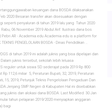
ertanggungjawaban keuangan dana BOSDA dilaksanakan
Feb 2020 Besaran transfer akan disesuaikan dengan
agi seperti penyaluran di tahun 2019 lalu yang Tahun 2020
Rabu, 06 November 2019 Abdul Arif. Ilustrasi dana bos.
 | Pebri AR - Academia.edu Academia.edu is a platform for
K TEKNIS PENGELOLAAN BOSDA - Dinas Pendidikan …
di tahun 2019 ini adalah juknis yang bisa dipelajari dan
lam juknis tersebut, sekolah lebih leluasa
S reguler untuk siswa SD sederajat pada 2019 Rp 800
Rp 112,6 miliar 5, Peraturan Bupati, 32, 2019, Peraturan
ti, 15, 2019, Petunjuk Teknis Pengelolaan Pengaduan Dan
OSDA Jenjang SMP Negeri di Kabupaten Hal ini disebabkan
ng juknis dan alokasi dana BOSDA. Last Modified: 30 Jan
i mulai tahun pelajaran 2019/2020 menyiapkan anggaran
a) bagi