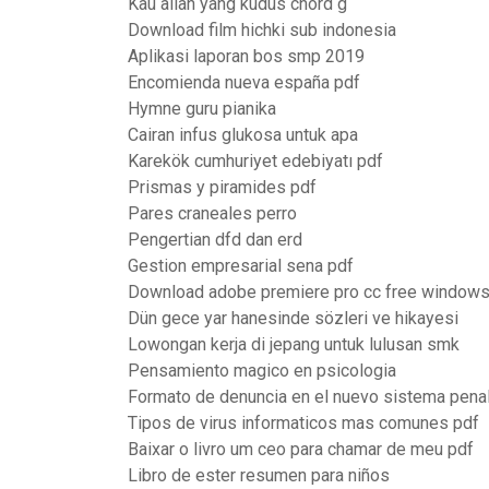
Kau allah yang kudus chord g
Download film hichki sub indonesia
Aplikasi laporan bos smp 2019
Encomienda nueva españa pdf
Hymne guru pianika
Cairan infus glukosa untuk apa
Karekök cumhuriyet edebiyatı pdf
Prismas y piramides pdf
Pares craneales perro
Pengertian dfd dan erd
Gestion empresarial sena pdf
Download adobe premiere pro cc free windows
Dün gece yar hanesinde sözleri ve hikayesi
Lowongan kerja di jepang untuk lulusan smk
Pensamiento magico en psicologia
Formato de denuncia en el nuevo sistema pena
Tipos de virus informaticos mas comunes pdf
Baixar o livro um ceo para chamar de meu pdf
Libro de ester resumen para niños