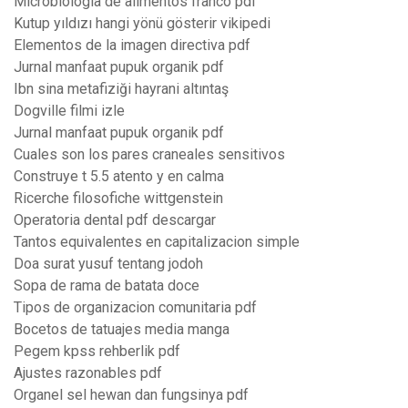
Microbiologia de alimentos franco pdf
Kutup yıldızı hangi yönü gösterir vikipedi
Elementos de la imagen directiva pdf
Jurnal manfaat pupuk organik pdf
Ibn sina metafiziği hayrani altıntaş
Dogville filmi izle
Jurnal manfaat pupuk organik pdf
Cuales son los pares craneales sensitivos
Construye t 5.5 atento y en calma
Ricerche filosofiche wittgenstein
Operatoria dental pdf descargar
Tantos equivalentes en capitalizacion simple
Doa surat yusuf tentang jodoh
Sopa de rama de batata doce
Tipos de organizacion comunitaria pdf
Bocetos de tatuajes media manga
Pegem kpss rehberlik pdf
Ajustes razonables pdf
Organel sel hewan dan fungsinya pdf