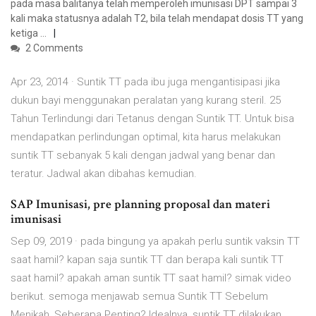
pada masa balitanya telah memperoleh imunisasi DPT sampai 3
kali maka statusnya adalah T2, bila telah mendapat dosis TT yang
ketiga …
2 Comments
Apr 23, 2014 · Suntik TT pada ibu juga mengantisipasi jika
dukun bayi menggunakan peralatan yang kurang steril. 25
Tahun Terlindungi dari Tetanus dengan Suntik TT. Untuk bisa
mendapatkan perlindungan optimal, kita harus melakukan
suntik TT sebanyak 5 kali dengan jadwal yang benar dan
teratur. Jadwal akan dibahas kemudian.
SAP Imunisasi, pre planning proposal dan materi
imunisasi
Sep 09, 2019 · pada bingung ya apakah perlu suntik vaksin TT
saat hamil? kapan saja suntik TT dan berapa kali suntik TT
saat hamil? apakah aman suntik TT saat hamil? simak video
berikut. semoga menjawab semua Suntik TT Sebelum
Menikah, Seberapa Penting? Idealnya, suntik TT dilakukan