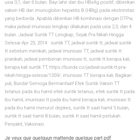
usia 0,1, dan 6 bulan. Bayi lahir dari ibu HBsAg positif, diberikan
vaksin HB dan imunoglobin hepatitis B (HBIg) pada ekstrimitas
yang berbeda. Apabila diberikan HB kombinasi dengan DTPw,
maka jadwal imunisasi lengkap dilakukan pada usia 2,3, dan 4
bulan. Jadwal Suntik TT Lengkap, Sejak Pra Nikah Hingga
Selesai Apr 23, 2014 · suntik TT, jadwal suntik tt, jadwal suntik
tt sebelum menikah, jadwal imunisasi TT, jadwal suntik tt
pranikah, jadwal pemberian imunisasi tt, suntik tt berapa kali,
berapa kali suntik TT, https://bunda co/jadwal-suntik-tt-pra-
nikah-hingga-selesai/1359/, imunisasi TT berapa kali, Bagikan
yuk, Bunda! Semoga Bermanfaat! Efek Suntik Vaksin TT
tetanus pada ibu hamil efek suntik tetanus, efek suntik tt pada
ibu hamil, imunisasi tt pada ibu hamil berapa kali, imunisasi tt
pada ibu hamil menurut depkes, suntik tt saat hamil 5 bulan,
suntik tt saat hamil 8 bulan, suntik tt saat hamil perlukah.
Penyakit, Vaksinasi.
Je veux que quelquun mattende quelque part pdf