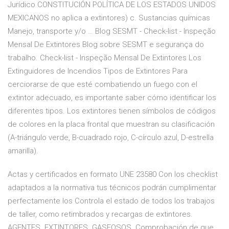
Jurídico CONSTITUCIÓN POLÍTICA DE LOS ESTADOS UNIDOS
MEXICANOS no aplica a extintores) c. Sustancias químicas
Manejo, transporte y/o … Blog SESMT - Check-list - Inspeção
Mensal De Extintores Blog sobre SESMT e segurança do
trabalho. Check-list - Inspeção Mensal De Extintores Los
Extinguidores de Incendios Tipos de Extintores Para
cerciorarse de que esté combatiendo un fuego con el
extintor adecuado, es importante saber cómo identificar los
diferentes tipos. Los extintores tienen símbolos de códigos
de colores en la placa frontal que muestran su clasificación
(A-triángulo verde, B-cuadrado rojo, C-círculo azul, D-estrella
amarilla).
Actas y certificados en formato UNE 23580 Con los checklist
adaptados a la normativa tus técnicos podrán cumplimentar
perfectamente los Controla el estado de todos los trabajos
de taller, como retimbrados y recargas de extintores.
AGENTES. EXTINTORES. GASEOSOS. Comprobación de que