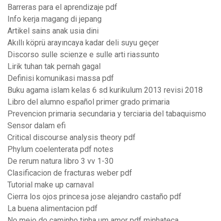
Barreras para el aprendizaje pdf
Info kerja magang di jepang
Artikel sains anak usia dini
Akıllı köprü arayıncaya kadar deli suyu geçer
Discorso sulle scienze e sulle arti riassunto
Lirik tuhan tak pernah gagal
Definisi komunikasi massa pdf
Buku agama islam kelas 6 sd kurikulum 2013 revisi 2018
Libro del alumno español primer grado primaria
Prevencion primaria secundaria y terciaria del tabaquismo
Sensor dalam efi
Critical discourse analysis theory pdf
Phylum coelenterata pdf notes
De rerum natura libro 3 vv 1-30
Clasificacion de fracturas weber pdf
Tutorial make up carnaval
Cierra los ojos princesa jose alejandro castaño pdf
La buena alimentacion pdf
No meio do caminho tinha um amor pdf minhateca