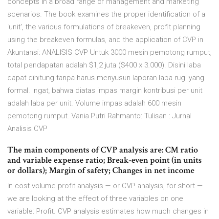
concepts in a broad range of management and marketing
scenarios. The book examines the proper identification of a
'unit', the various formulations of breakeven, profit planning
using the breakeven formulas, and the application of CVP in
Akuntansi: ANALISIS CVP Untuk 3000 mesin pemotong rumput,
total pendapatan adalah $1,2 juta ($400 x 3.000). Disini laba
dapat dihitung tanpa harus menyusun laporan laba rugi yang
formal. Ingat, bahwa diatas impas margin kontribusi per unit
adalah laba per unit. Volume impas adalah 600 mesin
pemotong rumput. Vania Putri Rahmanto: Tulisan : Jurnal
Analisis CVP
The main components of CVP analysis are: CM ratio
and variable expense ratio; Break-even point (in units
or dollars); Margin of safety; Changes in net income
In cost-volume-profit analysis — or CVP analysis, for short —
we are looking at the effect of three variables on one
variable: Profit. CVP analysis estimates how much changes in