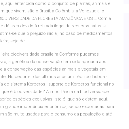
e, aqui entendida como o conjunto de plantas, animais e
que vivem, são o Brasil, a Colômbia, a Venezuela, o
 A BIODIVERSIDADE DA FLORESTA AMAZÔNICA E OS … Com a
de dólares devido à retirada ilegal de recursos naturais.
estima-se que o prejuízo inicial, no caso de medicamentos
eira, seja de …
ileira biodiversidade brasileira Conforme pudemos
ivro, a genética da conservação tem sido aplicada aos
o e a conservação das espécies animais e vegetais em
rente. No decorrer dos últimos anos um Técnico Lisboa -
ia do sistema Kerberos : suporte de Kerberos funcional no
 que é biodiversidade? A importância da biodiversidade ...
abriga espécies exclusivas, isto é, que só existem aqui.
m grande importância econômica, sendo exportadas para
ém são muito usadas para o consumo da população e até