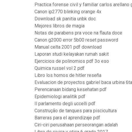
Practica forense civil y familiar carlos arellano 
Canon ip2770 blinking orange 4x
Download sk panitia unbk doc
Mejores libros de magia
Notas de parabens pra voce na flauta doce
Canon g2000 error 5b00 reset password
Manual celta 2001 pdf download
Laporan studi kelayakan rumah sakit
Ejercicios de polinomios pdf 3o eso
Quimica russel vol 2 pdf
Libro los hornos de hitler reseña
Evaluacion de proyectos gabriel baca urbina 6ta
Perencanaan bidang kesehatan pdf
Epidemiologi analitik pdf
Il parlamento degli uccelli pdf
Construção de tanques para piscicultura
Barreras para el aprendizaje pdf
Ciri-ciri perusahaan perseorangan adalah
Libro de civica y etica 6 grado 2017