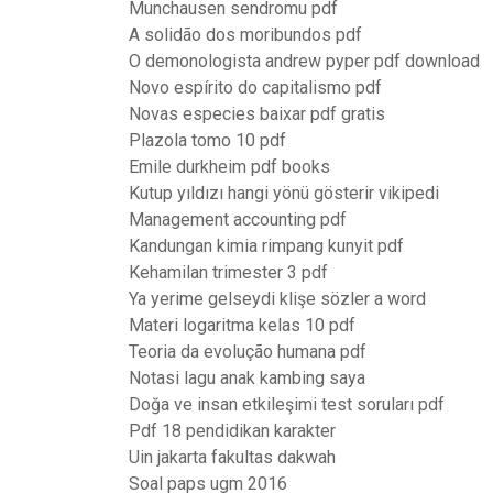
Munchausen sendromu pdf
A solidão dos moribundos pdf
O demonologista andrew pyper pdf download
Novo espírito do capitalismo pdf
Novas especies baixar pdf gratis
Plazola tomo 10 pdf
Emile durkheim pdf books
Kutup yıldızı hangi yönü gösterir vikipedi
Management accounting pdf
Kandungan kimia rimpang kunyit pdf
Kehamilan trimester 3 pdf
Ya yerime gelseydi klişe sözler a word
Materi logaritma kelas 10 pdf
Teoria da evolução humana pdf
Notasi lagu anak kambing saya
Doğa ve insan etkileşimi test soruları pdf
Pdf 18 pendidikan karakter
Uin jakarta fakultas dakwah
Soal paps ugm 2016