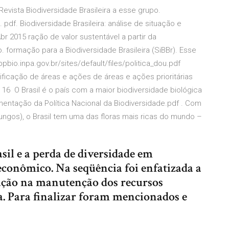
al Revista Biodiversidade Brasileira a esse grupo.
df. Biodiversidade Brasileira: análise de situação e
br 2015 ração de valor sustentável a partir da
. formação para a Biodiversidade Brasileira (SiBBr). Esse
ppbio.inpa.gov.br/sites/default/files/politica_dou.pdf
ntificação de áreas e ações de áreas e ações prioritárias
, 16 O Brasil é o país com a maior biodiversidade biológica
entação da Política Nacional da Biodiversidade.pdf . Com
ungos), o Brasil tem uma das floras mais ricas do mundo –
il e a perda de diversidade em
conômico. Na seqüência foi enfatizada a
ação na manutenção dos recursos
ca. Para finalizar foram mencionados e