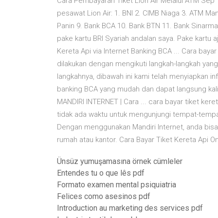
Cara Pembayaran Tiket Lion Air Melalui ATM Sep 1
pesawat Lion Air: 1. BNI 2. CIMB Niaga 3. ATM Mand
Panin 9. Bank BCA 10. Bank BTN 11. Bank Sinarm
pake kartu BRI Syariah andalan saya. Pake kartu aj
Kereta Api via Internet Banking BCA ... Cara bayar
dilakukan dengan mengikuti langkah-langkah yang
langkahnya, dibawah ini kami telah menyiapkan inf
banking BCA yang mudah dan dapat langsung kali
MANDIRI INTERNET | Cara ... cara bayar tiket kere
tidak ada waktu untuk mengunjungi tempat-tempat
Dengan menggunakan Mandiri Internet, anda bisa
rumah atau kantor. Cara Bayar Tiket Kereta Api On
Ünsüz yumuşamasına örnek cümleler
Entendes tu o que lês pdf
Formato examen mental psiquiatria
Felices como asesinos pdf
Introduction au marketing des services pdf