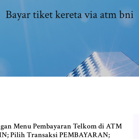
Bayar tiket kereta via atm bni
engan Menu Pembayaran Telkom di ATM
N; Pilih Transaksi PEMBAYARAN;