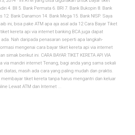
3, 2014 · Ini ATM yang bisa digunakan untuk bayar tiket
iri 4. BII 5. Bank Permata 6. BRI 7. Bank Bukopin 8. Bank
as 12. Bank Danamon 14. Bank Mega 15. Bank NISP. Saya
aib ini, bisa pake ATM apa aja asal ada 12 Cara Bayar Tiket
 tiket kereta api via internet banking BCA juga dapat
 ada. Nah daripada penasaran seperti apa langkah-
ormasi mengenai cara bayar tiket kereta api via internet
an simak berikut ini. CARA BAYAR TIKET KERETA API VIA
ta via mandiri internet Tenang, bagi anda yang sama sekali
 diatas, masih ada cara yang paling mudah dan praktis.
 membayar tiket kereta tanpa harus mengantri dan keluar
line Lewat ATM dan Internet ...