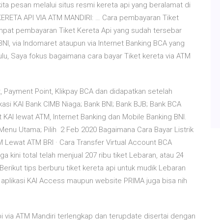
ita pesan melalui situs resmi kereta api yang beralamat di
KERETA API VIA ATM MANDIRI: … Cara pembayaran Tiket
mpat pembayaran Tiket Kereta Api yang sudah tersebar
 BNI, via Indomaret ataupun via Internet Banking BCA yang
lu, Saya fokus bagaimana cara bayar Tiket kereta via ATM
 Payment Point, Klikpay BCA dan didapatkan setelah
asi KAI Bank CIMB Niaga; Bank BNI; Bank BJB; Bank BCA
 KAI lewat ATM, Internet Banking dan Mobile Banking BNI.
Menu Utama; Pilih 2 Feb 2020 Bagaimana Cara Bayar Listrik
Lewat ATM BRI · Cara Transfer Virtual Account BCA
a kini total telah menjual 207 ribu tiket Lebaran, atau 24
 Berikut tips berburu tiket kereta api untuk mudik Lebaran
aplikasi KAI Access maupun website PRIMA juga bisa nih
pi via ATM Mandiri terlengkap dan terupdate disertai dengan