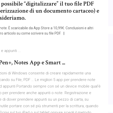
sibile “digitalizzare” il tuo file PDF
nerizzazione di un documento cartaceo) e
esideriamo.
te. È scaricabile da App Store a 10,99€. Conclusioni e altri
ro articolo su come scrivere su file PDF.
 appunti ...
en+, Notes App e Smart ...
cazioni di Windows consente di creare rapidamente una
ando su File, PDF … Le migliori 5 app per prendere note
ed appunti Portando sempre con sé un device mobile qual'è
o per prendere anche appunti o note. Registrazione e
e di dover prendere appunti su un pezzo di carta, su
utile portare con sé più strumenti per la scrittura, quando
 Scrivi sul tuo iPad o sul tablet oppure scegli il metodo