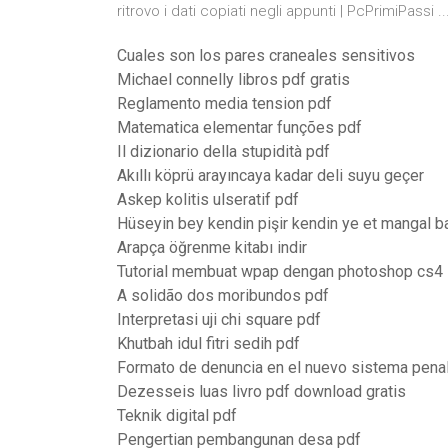
ritrovo i dati copiati negli appunti | PcPrimiPassi ..
Cuales son los pares craneales sensitivos
Michael connelly libros pdf gratis
Reglamento media tension pdf
Matematica elementar funções pdf
Il dizionario della stupidità pdf
Akıllı köprü arayıncaya kadar deli suyu geçer
Askep kolitis ulseratif pdf
Hüseyin bey kendin pişir kendin ye et mangal b
Arapça öğrenme kitabı indir
Tutorial membuat wpap dengan photoshop cs4
A solidão dos moribundos pdf
Interpretasi uji chi square pdf
Khutbah idul fitri sedih pdf
Formato de denuncia en el nuevo sistema pena
Dezesseis luas livro pdf download gratis
Teknik digital pdf
Pengertian pembangunan desa pdf