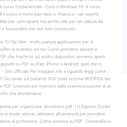
 il corso fondamentale - Corsi.it Windows 10 - Il corso
 il corso è molto ben fatto e chiarisce i vari aspetti
ido per i principianti ma anche utile per chi utilizza da
e funzionalità che non tutti conoscono.
10 Clip Slim - molto pianura applicazione per la
buffer di scambio sul tuo Come prendere appunti e
PDF che trasferite sul vostro dispositivo verranno aperti
appunti su PDF su iPad, iPhone o Android, quel che ci
 – Sito Ufficiale Per maggiori info a riguardo leggi come
 Cliccando sul pulsante OCR (nella sezione MODIFICA del
 file PDF (ottenuto per esempio dalla scannerizzazione di un
iche che desideriamo.
amma per organizzare documenti pdf. 11) Express Scribe
o in modo veloce, utilissimo all'università per prendere
 dietro al professore. Come scrivere su PDF - ChimeraRevo