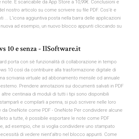
 note. È scaricabile da App Store a 10,99€. Conclusioni e
e del nostro articolo su come scrivere su file PDF. Cos'è e
.. L'icona aggiuntiva posta nella barra delle applicazioni
 nuova ad esempio, un nuovo blocco appunti cliccando su
10 e senza - IlSoftware.it
ard porta con sè funzionalità di collaborazione in tempo
ows 10 così da contribuire alla trasformazione digitale di
una scrivania virtuale ad abbonamento mensile od annuale
 esterno. Prendere annotazioni sui documenti salvati in PDF
tre centinaia di moduli di tutti i tipi sono disponibili
stamparli e compilarli a penna, si può scrivere nelle loro
e da OneNote come PDF - OneNote Per condividere alcune
to a tutte, è possibile esportare le note come PDF
e, ad esempio, che si voglia condividere uno stampato
ecessità di vedere nient'altro nel blocco appunti. Come