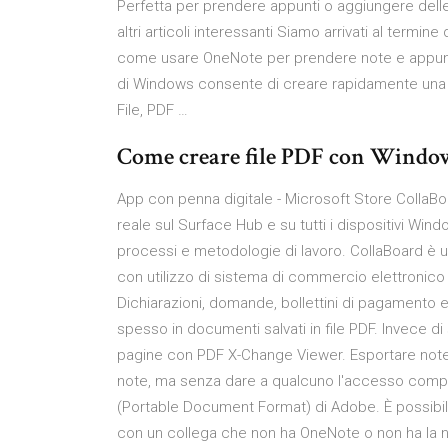
Perfetta per prendere appunti o aggiungere delle
altri articoli interessanti Siamo arrivati al termin
come usare OneNote per prendere note e appunti .
di Windows consente di creare rapidamente una
File, PDF …
Come creare file PDF con Windows 
App con penna digitale - Microsoft Store CollaBo
reale sul Surface Hub e su tutti i dispositivi Wind
processi e metodologie di lavoro. CollaBoard è 
con utilizzo di sistema di commercio elettronico
Dichiarazioni, domande, bollettini di pagamento e al
spesso in documenti salvati in file PDF. Invece di 
pagine con PDF X-Change Viewer. Esportare not
note, ma senza dare a qualcuno l'accesso comple
(Portable Document Format) di Adobe. È possibil
con un collega che non ha OneNote o non ha la n