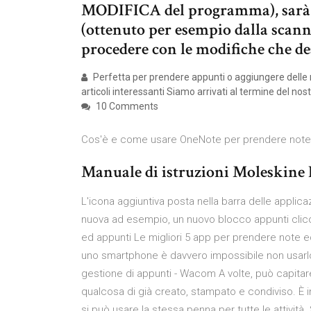
MODIFICA del programma), sarà pos
(ottenuto per esempio dalla scan
procedere con le modifiche che d
Perfetta per prendere appunti o aggiungere delle no
articoli interessanti Siamo arrivati al termine del nost
10 Comments
Cos'è e come usare OneNote per prendere note e
Manuale di istruzioni Moleskine P
L'icona aggiuntiva posta nella barra delle appli
nuova ad esempio, un nuovo blocco appunti clicc
ed appunti Le migliori 5 app per prendere note 
uno smartphone è davvero impossibile non usarl
gestione di appunti - Wacom A volte, può capitar
qualcosa di già creato, stampato e condiviso. È in
si può usare la stessa penna per tutte le attività.